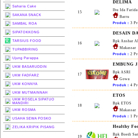
DELIMA
Saharia Cake
Ibu Ida Farida
15
SAKANA SNACK
Barru
3 Pr
Produk :
SAMBAL ROA
SIPATOKKONG
DESAIN D
TARSIUS FOOD
Bpk Anshar 
16
Makassar
TUPABBIRING
2 Pr
Produk :
Ujung Parappa
EMBUNG J
UKM BASARUDDIN
Bpk ASRI
17
UKM FADFARZ
Gowa
UKM KONNYA
4 Pr
Produk :
UKM MUTMAINNAH
ETOS
UKM ROSELA SIPATUO
MANDIRI
Bpk ETOS
18
UKM ROSMA
Makassar
1 Pr
Produk :
USAHA SEWA POSKO
Healthy Fo
ZELIKA KRIPIK PISANG
Bpk Boedi Sar
19