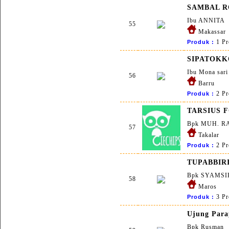
SAMBAL 
Ibu ANNITA
55
Makassar
1 Pr
Produk :
SIPATOK
Ibu Mona sari
56
Barru
2 Pr
Produk :
TARSIUS 
Bpk MUH. 
57
Takalar
2 Pr
Produk :
TUPABBIR
Bpk SYAMSI
58
Maros
3 Pr
Produk :
Ujung Par
Bpk Rusman