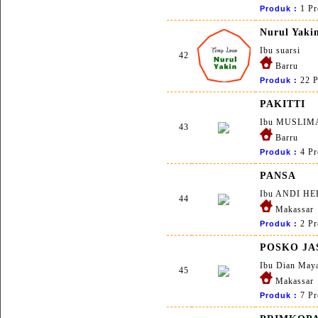
1 Pr
Produk :
Nurul Yaki
Ibu suarsi
42
Barru
22 P
Produk :
PAKITTI
Ibu MUSLIM
43
Barru
4 Pr
Produk :
PANSA
Ibu ANDI H
44
Makassar
2 Pr
Produk :
POSKO JA
Ibu Dian Maya
45
Makassar
7 Pr
Produk :