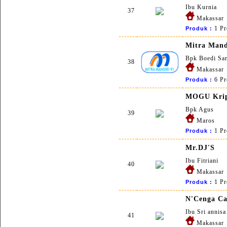
Ibu Kurnia
37
Makassar
1 Pr
Produk :
Mitra Mand
Bpk Boedi Sar
38
Makassar
6 Pr
Produk :
MOGU Kri
Bpk Agus
39
Maros
1 Pr
Produk :
Mr.DJ'S
Ibu Fitriani
40
Makassar
1 Pr
Produk :
N'Cenga C
Ibu Sri annisa
41
Makassar