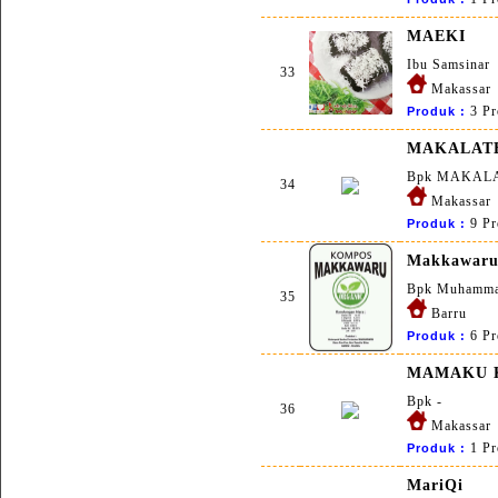
MAEKI
Ibu Samsinar
33
Makassar
3 Pr
Produk :
MAKALAT
Bpk MAKAL
34
Makassar
9 Pr
Produk :
Makkawar
Bpk Muhamma
35
Barru
6 Pr
Produk :
MAMAKU 
Bpk -
36
Makassar
1 Pr
Produk :
MariQi