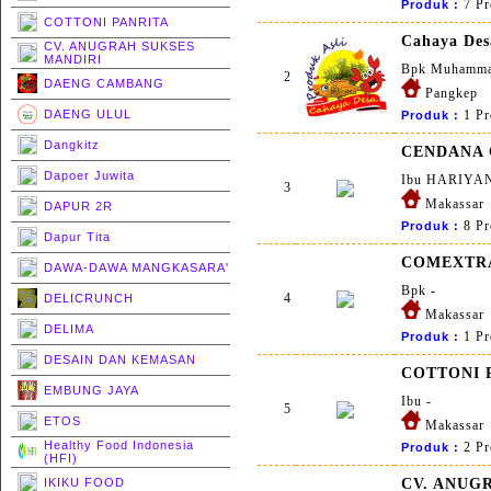
7 Pr
Produk :
COTTONI PANRITA
Cahaya Des
CV. ANUGRAH SUKSES
MANDIRI
Bpk Muhamma
2
DAENG CAMBANG
Pangkep
DAENG ULUL
1 Pr
Produk :
Dangkitz
CENDANA 
Dapoer Juwita
Ibu HARIYA
3
Makassar
DAPUR 2R
8 Pr
Produk :
Dapur Tita
COMEXTR
DAWA-DAWA MANGKASARA'
Bpk -
4
DELICRUNCH
Makassar
DELIMA
1 Pr
Produk :
DESAIN DAN KEMASAN
COTTONI 
EMBUNG JAYA
Ibu -
5
ETOS
Makassar
Healthy Food Indonesia
2 Pr
Produk :
(HFI)
IKIKU FOOD
CV. ANUG