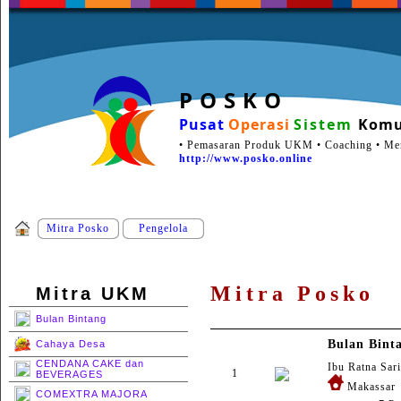
P O S K O
Pusat
Operasi
Sistem
Komu
• Pemasaran Produk UKM • Coaching • Ment
http://www.posko.online
Mitra Posko
Pengelola
Mitra Posko
Mitra UKM
Bulan Bintang
Bulan Bint
Cahaya Desa
CENDANA CAKE dan
Ibu Ratna Sari
1
BEVERAGES
Makassar
COMEXTRA MAJORA