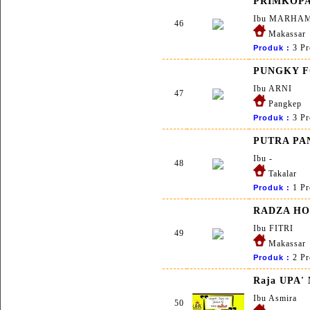
PRIMKOPA
Ibu MARHA
46
Makassar
3 Pr
Produk :
PUNGKY 
Ibu ARNI
47
Pangkep
3 Pr
Produk :
PUTRA PA
Ibu -
48
Takalar
1 Pr
Produk :
RADZA H
Ibu FITRI
49
Makassar
2 Pr
Produk :
Raja UPA' 
Ibu Asmira
50