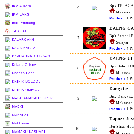
Bpk TELAGA
IKM Aurora
6
Makassar
IKM LARS
1 Pr
Produk :
Indo Emmeng
DAENG C
JASUDA
Bpk Samsul B
7
KALAROANG
Selayar
KAOS KACEA
4 Pr
Produk :
KAPURUNG OM CACO
DAENG UL
Kelapa Crispy
Bpk Bahrul U
8
Makassar
Khansa Food
4 Pr
Produk :
KRIPIK BOLDOL
Dangkitz
KRIPIK UMEGA
Bpk Dangkitz
MADU AMANAH SUPER
9
Makassar
MAEKI
1 Pr
Produk :
MAKALATE
Dapoer Juw
Makkawaru
Ibu Sinar Hus
10
MAMAKU KASUARI
Makassar