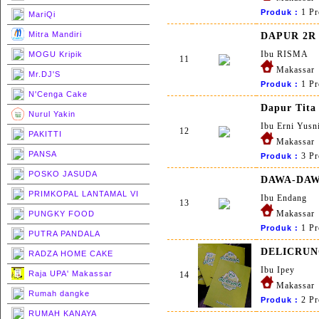
1 Pr
Produk :
MariQi
Mitra Mandiri
DAPUR 2R
Ibu RISMA
MOGU Kripik
11
Makassar
Mr.DJ'S
1 Pr
Produk :
N'Cenga Cake
Dapur Tita
Nurul Yakin
Ibu Erni Yusni
12
PAKITTI
Makassar
PANSA
3 Pr
Produk :
POSKO JASUDA
DAWA-DA
PRIMKOPAL LANTAMAL VI
Ibu Endang
13
Makassar
PUNGKY FOOD
1 Pr
Produk :
PUTRA PANDALA
DELICRU
RADZA HOME CAKE
Ibu Ipey
Raja UPA' Makassar
14
Makassar
Rumah dangke
2 Pr
Produk :
RUMAH KANAYA