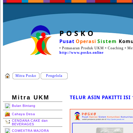
P O S K O
Pusat
Operasi
Sistem
Komu
• Pemasaran Produk UKM • Coaching • Ment
http://www.posko.online
Mitra Posko
Pengelola
Mitra UKM
TELUR ASIN PAKITTI ISI 
Bulan Bintang
Cahaya Desa
CENDANA CAKE dan
BEVERAGES
COMEXTRA MAJORA