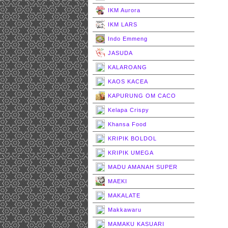
IKM Aurora
IKM LARS
Indo Emmeng
JASUDA
KALAROANG
KAOS KACEA
KAPURUNG OM CACO
Kelapa Crispy
Khansa Food
KRIPIK BOLDOL
KRIPIK UMEGA
MADU AMANAH SUPER
MAEKI
MAKALATE
Makkawaru
MAMAKU KASUARI