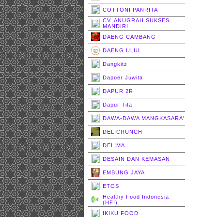
COTTONI PANRITA
CV. ANUGRAH SUKSES
MANDIRI
DAENG CAMBANG
DAENG ULUL
Dangkitz
Dapoer Juwita
DAPUR 2R
Dapur Tita
DAWA-DAWA MANGKASARA'
DELICRUNCH
DELIMA
DESAIN DAN KEMASAN
EMBUNG JAYA
ETOS
Healthy Food Indonesia
(HFI)
IKIKU FOOD