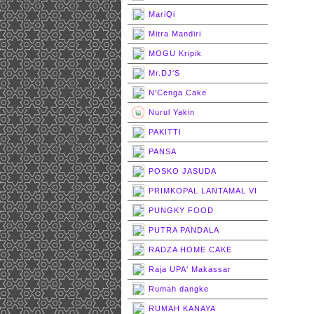
MariQi
Mitra Mandiri
MOGU Kripik
Mr.DJ'S
N'Cenga Cake
Nurul Yakin
PAKITTI
PANSA
POSKO JASUDA
PRIMKOPAL LANTAMAL VI
PUNGKY FOOD
PUTRA PANDALA
RADZA HOME CAKE
Raja UPA' Makassar
Rumah dangke
RUMAH KANAYA