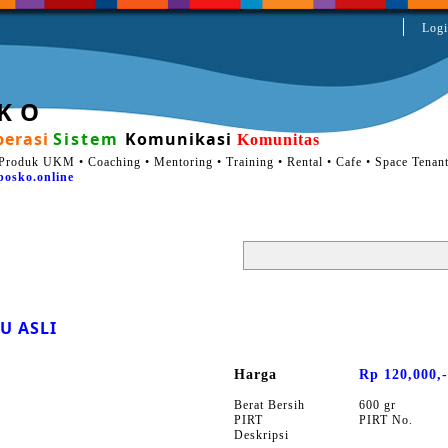
Logi
 K O
erasi
Sistem
Komunikasi
Komunitas
Produk UKM • Coaching • Mentoring • Training • Rental • Cafe • Space Tenan
posko.online
U ASLI
Harga
Rp 120,000,-
Berat Bersih
600 gr
PIRT
PIRT No.
Deskripsi