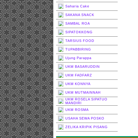
Saharia Cake
SAKANA SNACK
SAMBAL ROA
SIPATOKKONG
TARSIUS FOOD
TUPABBIRING
Ujung Parappa
UKM BASARUDDIN
UKM FADFARZ
UKM KONNYA
UKM MUTMAINNAH
UKM ROSELA SIPATUO
MANDIRI
UKM ROSMA
USAHA SEWA POSKO
ZELIKA KRIPIK PISANG