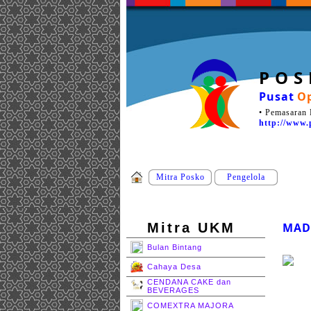
P O S
Pusat
Op
• Pemasaran 
http://www.
Mitra Posko
Pengelola
Mitra UKM
MAD
Bulan Bintang
Cahaya Desa
CENDANA CAKE dan
BEVERAGES
COMEXTRA MAJORA