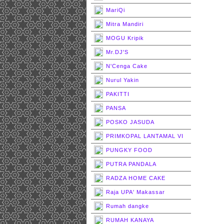
MariQi
Mitra Mandiri
MOGU Kripik
Mr.DJ'S
N'Cenga Cake
Nurul Yakin
PAKITTI
PANSA
POSKO JASUDA
PRIMKOPAL LANTAMAL VI
PUNGKY FOOD
PUTRA PANDALA
RADZA HOME CAKE
Raja UPA' Makassar
Rumah dangke
RUMAH KANAYA