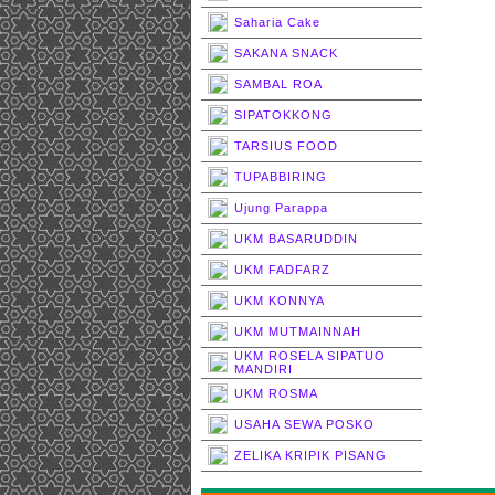
Saharia Cake
SAKANA SNACK
SAMBAL ROA
SIPATOKKONG
TARSIUS FOOD
TUPABBIRING
Ujung Parappa
UKM BASARUDDIN
UKM FADFARZ
UKM KONNYA
UKM MUTMAINNAH
UKM ROSELA SIPATUO
MANDIRI
UKM ROSMA
USAHA SEWA POSKO
ZELIKA KRIPIK PISANG