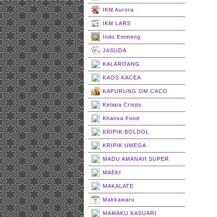
IKM Aurora
IKM LARS
Indo Emmeng
JASUDA
KALAROANG
KAOS KACEA
KAPURUNG OM CACO
Kelapa Crispy
Khansa Food
KRIPIK BOLDOL
KRIPIK UMEGA
MADU AMANAH SUPER
MAEKI
MAKALATE
Makkawaru
MAMAKU KASUARI