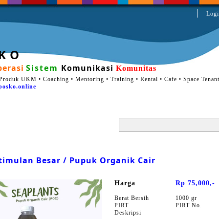
Logi
 K O
erasi
Sistem
Komunikasi
Komunitas
Produk UKM • Coaching • Mentoring • Training • Rental • Cafe • Space Tenan
posko.online
timulan Besar / Pupuk Organik Cair
Harga
Rp 75,000,-
Berat Bersih
1000 gr
PIRT
PIRT No.
Deskripsi