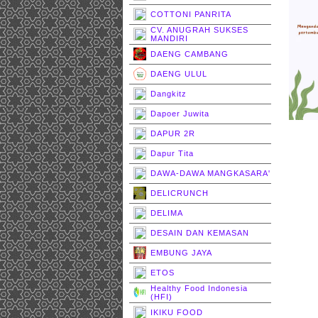
COTTONI PANRITA
CV. ANUGRAH SUKSES
MANDIRI
DAENG CAMBANG
DAENG ULUL
Dangkitz
Dapoer Juwita
DAPUR 2R
Dapur Tita
DAWA-DAWA MANGKASARA'
DELICRUNCH
DELIMA
DESAIN DAN KEMASAN
EMBUNG JAYA
ETOS
Healthy Food Indonesia
(HFI)
IKIKU FOOD