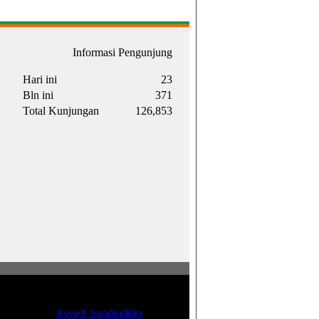
Informasi Pengunjung
Hari ini
23
Bln ini
371
Total Kunjungan
126,853
d 2017. Supported by Ford Foundation.
eveloped by
Irsyadi Siradjuddin
|
IDW