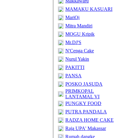
Makkawaru
MAMAKU KASUARI
MariQi
Mitra Mandiri
MOGU Kripik
Mr.DJ'S
N'Cenga Cake
Nurul Yakin
PAKITTI
PANSA
POSKO JASUDA
PRIMKOPAL
LANTAMAL VI
PUNGKY FOOD
PUTRA PANDALA
RADZA HOME CAKE
Raja UPA' Makassar
Rumah dangke