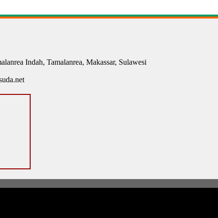
malanrea Indah, Tamalanrea, Makassar, Sulawesi
uda.net
munitas
All Rights Reserved. Create
D