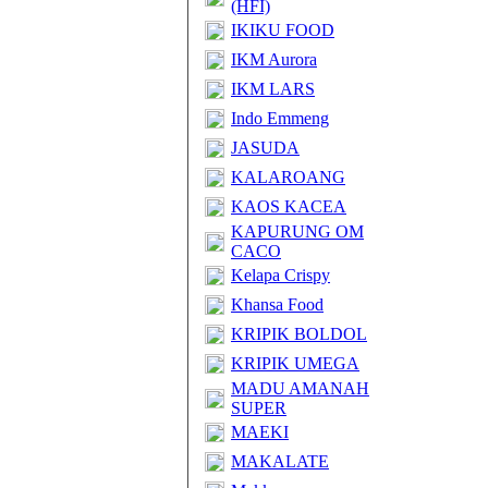
(HFI)
IKIKU FOOD
IKM Aurora
IKM LARS
Indo Emmeng
JASUDA
KALAROANG
KAOS KACEA
KAPURUNG OM
CACO
Kelapa Crispy
Khansa Food
KRIPIK BOLDOL
KRIPIK UMEGA
MADU AMANAH
SUPER
MAEKI
MAKALATE