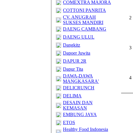
COMEXTRA MAJORA
COTTONI PANRITA
CV. ANUGRAH
2 
SUKSES MANDIRI
DAENG CAMBANG
DAENG ULUL
Dangkitz
3 
Dapoer Juwita
DAPUR 2R
Dapur Tita
DAWA-DAWA
4 
MANGKASARA'
DELICRUNCH
DELIMA
DESAIN DAN
KEMASAN
EMBUNG JAYA
ETOS
Healthy Food Indonesia