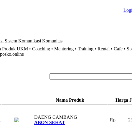
Log
si
Sistem
Komunikasi
Komunitas
 Produk UKM • Coaching • Mentoring • Training • Rental • Cafe • S
posko.online
Nama Produk
Harga J
DAENG CAMBANG
.
Rp
23
ABON SEHAT