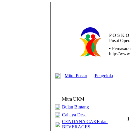
P O S K O
Pusat
Opera
• Pemasaran
http://www.
Mitra Posko
Pengelola
Mitra UKM
Bulan Bintang
Cahaya Desa
1 
CENDANA CAKE dan
BEVERAGES