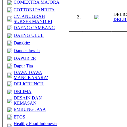
COMEXTRA MAJORA
COTTONI PANRITA
DELI
CV. ANUGRAH
2 .
DELI
SUKSES MANDIRI
DAENG CAMBANG
DAENG ULUL
Dangkitz
Dapoer Juwita
DAPUR 2R
Dapur Tita
DAWA-DAWA
MANGKASARA'
DELICRUNCH
DELIMA
DESAIN DAN
KEMASAN
EMBUNG JAYA
ETOS
Healthy Food Indonesia