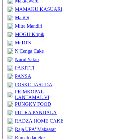
Makkawaru
MAMAKU KASUARI
MariQi
Mitra Mandiri
MOGU Kripik
Mr.DJ'S
N'Cenga Cake
Nurul Yakin
PAKITTI
PANSA
POSKO JASUDA
PRIMKOPAL
LANTAMAL VI
PUNGKY FOOD
PUTRA PANDALA
RADZA HOME CAKE
Raja UPA' Makassar
Rumah dangke