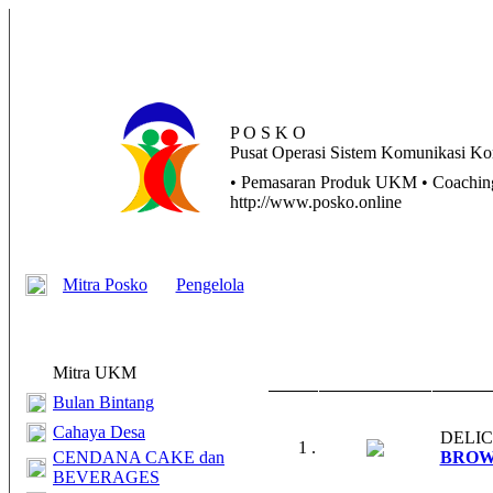
P O S K O
Pusat
Operasi
Sistem
Komunikasi
Kom
• Pemasaran Produk UKM • Coaching 
http://www.posko.online
Mitra Posko
Pengelola
Mitra UKM
Bulan Bintang
Cahaya Desa
DELI
1 .
CENDANA CAKE dan
BROW
BEVERAGES