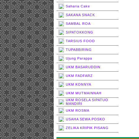
Saharia Cake
SAKANA SNACK
SAMBAL ROA
SIPATOKKONG
TARSIUS FOOD
TUPABBIRING
Ujung Parappa
UKM BASARUDDIN
UKM FADFARZ
UKM KONNYA
UKM MUTMAINNAH
UKM ROSELA SIPATUO
MANDIRI
UKM ROSMA
USAHA SEWA POSKO
ZELIKA KRIPIK PISANG