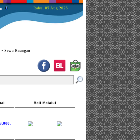
Rabu, 05 Aug 2026
n
t • Sewa Ruangan
ual
Beli Melalui
3,000,-