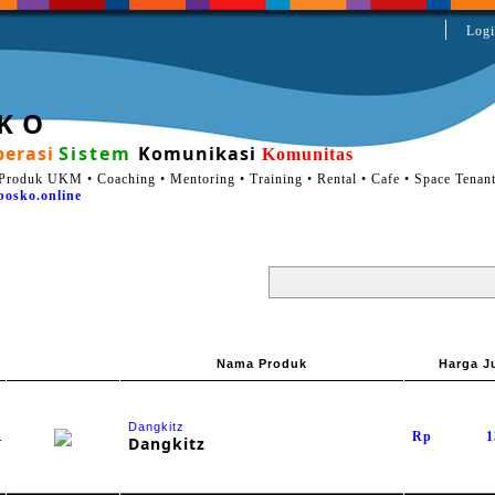
Logi
 K O
erasi
Sistem
Komunikasi
Komunitas
Produk UKM • Coaching • Mentoring • Training • Rental • Cafe • Space Tenan
posko.online
Nama Produk
Harga J
Dangkitz
.
Rp
1
Dangkitz