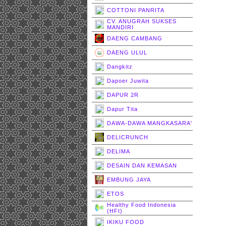
COTTONI PANRITA
CV. ANUGRAH SUKSES
MANDIRI
DAENG CAMBANG
DAENG ULUL
Dangkitz
Dapoer Juwita
DAPUR 2R
Dapur Tita
DAWA-DAWA MANGKASARA'
DELICRUNCH
DELIMA
DESAIN DAN KEMASAN
EMBUNG JAYA
ETOS
Healthy Food Indonesia
(HFI)
IKIKU FOOD