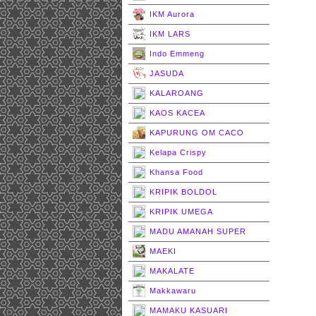
IKM Aurora
IKM LARS
Indo Emmeng
JASUDA
KALAROANG
KAOS KACEA
KAPURUNG OM CACO
Kelapa Crispy
Khansa Food
KRIPIK BOLDOL
KRIPIK UMEGA
MADU AMANAH SUPER
MAEKI
MAKALATE
Makkawaru
MAMAKU KASUARI