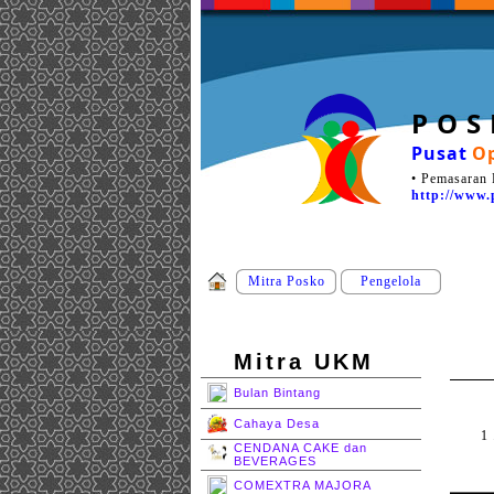
P O S
Pusat
Op
• Pemasaran 
http://www.
Mitra Posko
Pengelola
Mitra UKM
Bulan Bintang
Cahaya Desa
1 
CENDANA CAKE dan
BEVERAGES
COMEXTRA MAJORA