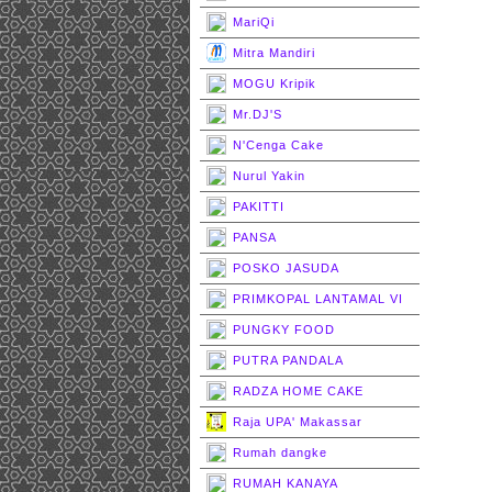
MariQi
Mitra Mandiri
MOGU Kripik
Mr.DJ'S
N'Cenga Cake
Nurul Yakin
PAKITTI
PANSA
POSKO JASUDA
PRIMKOPAL LANTAMAL VI
PUNGKY FOOD
PUTRA PANDALA
RADZA HOME CAKE
Raja UPA' Makassar
Rumah dangke
RUMAH KANAYA