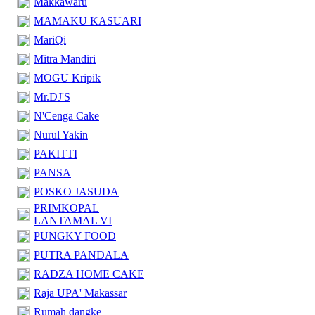
Makkawaru
MAMAKU KASUARI
MariQi
Mitra Mandiri
MOGU Kripik
Mr.DJ'S
N'Cenga Cake
Nurul Yakin
PAKITTI
PANSA
POSKO JASUDA
PRIMKOPAL
LANTAMAL VI
PUNGKY FOOD
PUTRA PANDALA
RADZA HOME CAKE
Raja UPA' Makassar
Rumah dangke