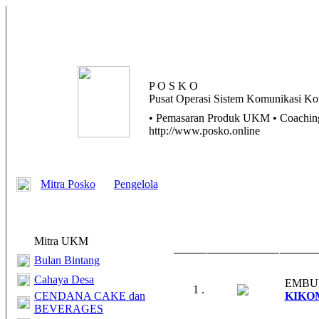
P O S K O
Pusat
Operasi
Sistem
Komunikasi
Kom
• Pemasaran Produk UKM • Coaching 
http://www.posko.online
Mitra Posko
Pengelola
Mitra UKM
Bulan Bintang
Cahaya Desa
EMBU
1 .
CENDANA CAKE dan
KIKO
BEVERAGES