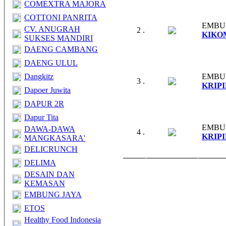
COMEXTRA MAJORA
COTTONI PANRITA
EMBU
CV. ANUGRAH
2 .
KIKO
SUKSES MANDIRI
DAENG CAMBANG
DAENG ULUL
Dangkitz
EMBU
3 .
KRIP
Dapoer Juwita
DAPUR 2R
Dapur Tita
EMBU
DAWA-DAWA
4 .
KRIP
MANGKASARA'
DELICRUNCH
DELIMA
DESAIN DAN
KEMASAN
EMBUNG JAYA
ETOS
Healthy Food Indonesia