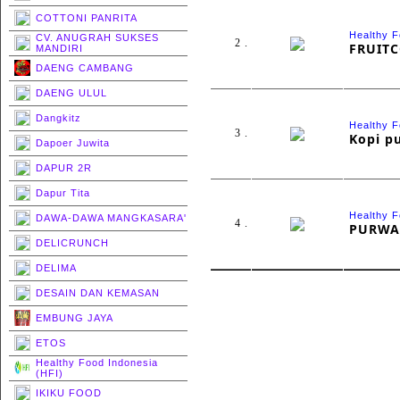
COTTONI PANRITA
Healthy F
CV. ANUGRAH SUKSES
2 .
FRUIT
MANDIRI
DAENG CAMBANG
DAENG ULUL
Dangkitz
Healthy F
3 .
Kopi p
Dapoer Juwita
DAPUR 2R
Dapur Tita
Healthy F
DAWA-DAWA MANGKASARA'
4 .
PURWA
DELICRUNCH
DELIMA
DESAIN DAN KEMASAN
EMBUNG JAYA
ETOS
Healthy Food Indonesia
(HFI)
IKIKU FOOD