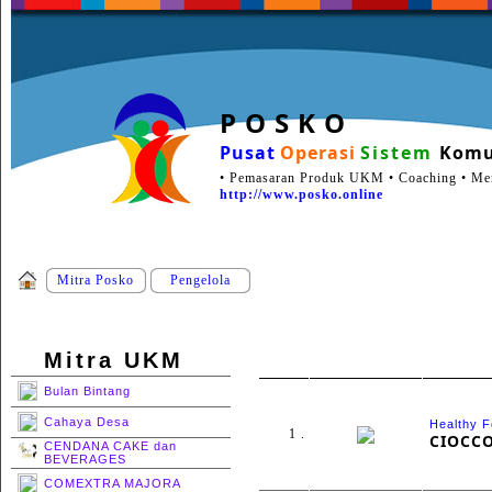
P O S K O
Pusat
Operasi
Sistem
Komu
• Pemasaran Produk UKM • Coaching • Ment
http://www.posko.online
Mitra Posko
Pengelola
Mitra UKM
Bulan Bintang
Cahaya Desa
Healthy F
1 .
CIOCC
CENDANA CAKE dan
BEVERAGES
COMEXTRA MAJORA