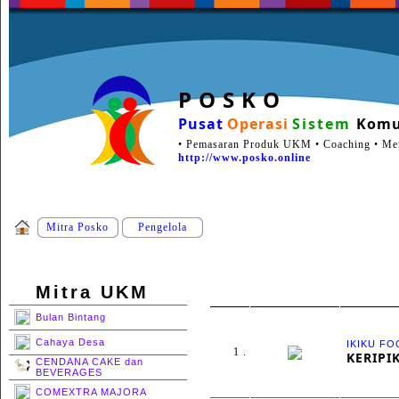
P O S K O
Pusat
Operasi
Sistem
Komu
• Pemasaran Produk UKM • Coaching • Ment
http://www.posko.online
Mitra Posko
Pengelola
Mitra UKM
Bulan Bintang
Cahaya Desa
IKIKU F
1 .
KERIPI
CENDANA CAKE dan
BEVERAGES
COMEXTRA MAJORA