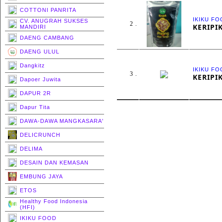
COTTONI PANRITA
IKIKU F
CV. ANUGRAH SUKSES
2 .
KERIPI
MANDIRI
DAENG CAMBANG
DAENG ULUL
Dangkitz
IKIKU F
3 .
KERIPI
Dapoer Juwita
DAPUR 2R
Dapur Tita
DAWA-DAWA MANGKASARA'
DELICRUNCH
DELIMA
DESAIN DAN KEMASAN
EMBUNG JAYA
ETOS
Healthy Food Indonesia
(HFI)
IKIKU FOOD