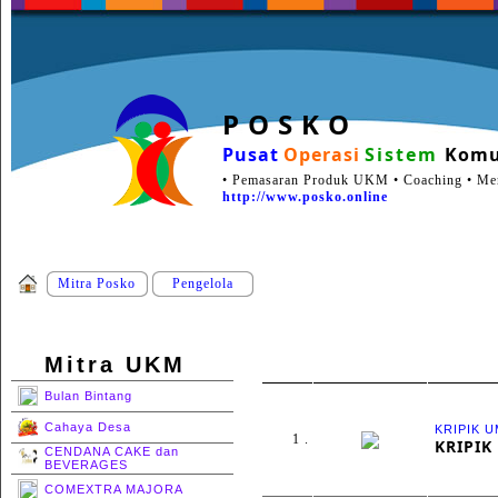
P O S K O
Pusat
Operasi
Sistem
Komu
• Pemasaran Produk UKM • Coaching • Ment
http://www.posko.online
Mitra Posko
Pengelola
Mitra UKM
Bulan Bintang
Cahaya Desa
KRIPIK 
1 .
KRIPIK
CENDANA CAKE dan
BEVERAGES
COMEXTRA MAJORA