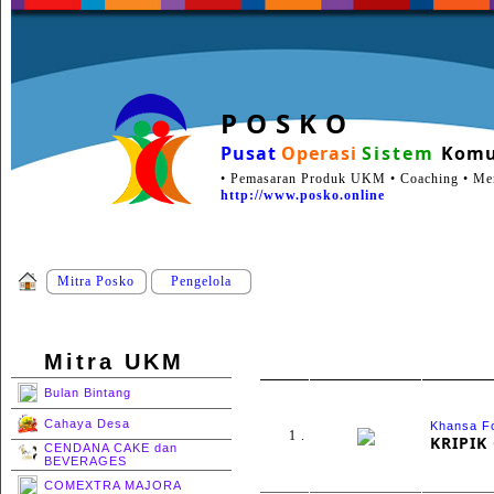
P O S K O
Pusat
Operasi
Sistem
Komu
• Pemasaran Produk UKM • Coaching • Ment
http://www.posko.online
Mitra Posko
Pengelola
Mitra UKM
Bulan Bintang
Cahaya Desa
Khansa F
1 .
KRIPIK
CENDANA CAKE dan
BEVERAGES
COMEXTRA MAJORA