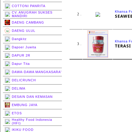
COTTONI PANRITA
Khansa F
CV. ANUGRAH SUKSES
2 .
SEAWE
MANDIRI
DAENG CAMBANG
DAENG ULUL
Dangkitz
Khansa F
3 .
TERAS
Dapoer Juwita
DAPUR 2R
Dapur Tita
DAWA-DAWA MANGKASARA'
DELICRUNCH
DELIMA
DESAIN DAN KEMASAN
EMBUNG JAYA
ETOS
Healthy Food Indonesia
(HFI)
IKIKU FOOD