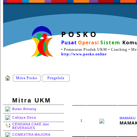
P O S K O
Pusat
Operasi
Sistem
Komu
• Pemasaran Produk UKM • Coaching • Ment
http://www.posko.online
Mitra Posko
Pengelola
Mitra UKM
Bulan Bintang
Cahaya Desa
MAMAKU 
1 .
MAMAK
CENDANA CAKE dan
BEVERAGES
COMEXTRA MAJORA