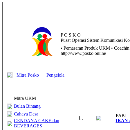
P O S K O
Pusat
Operasi
Sistem
Komunikasi
Kom
• Pemasaran Produk UKM • Coaching 
http://www.posko.online
Mitra Posko
Pengelola
Mitra UKM
Bulan Bintang
Cahaya Desa
PAKIT
1 .
CENDANA CAKE dan
IKAN 
BEVERAGES