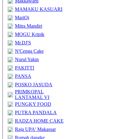
Makkawaru
MAMAKU KASUARI
MariQi
Mitra Mandiri
MOGU Kripik
Mr.DJ'S
N'Cenga Cake
Nurul Yakin
PAKITTI
PANSA
POSKO JASUDA
PRIMKOPAL
LANTAMAL VI
PUNGKY FOOD
PUTRA PANDALA
RADZA HOME CAKE
Raja UPA' Makassar
Rumah dangke