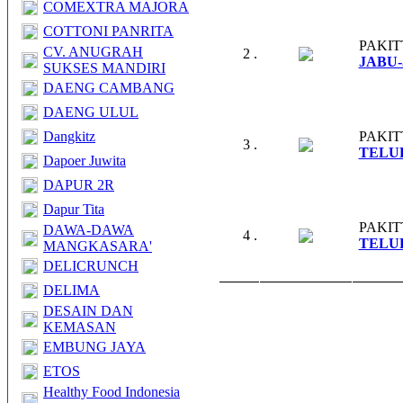
COMEXTRA MAJORA
COTTONI PANRITA
PAKIT
CV. ANUGRAH
2 .
JABU-
SUKSES MANDIRI
DAENG CAMBANG
DAENG ULUL
Dangkitz
PAKIT
3 .
TELUR
Dapoer Juwita
DAPUR 2R
Dapur Tita
PAKIT
DAWA-DAWA
4 .
TELUR
MANGKASARA'
DELICRUNCH
DELIMA
DESAIN DAN
KEMASAN
EMBUNG JAYA
ETOS
Healthy Food Indonesia