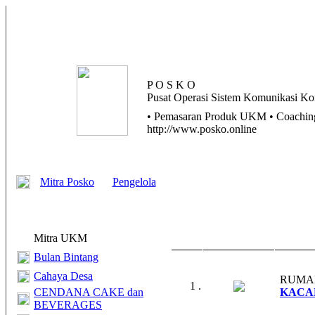
P O S K O
Pusat
Operasi
Sistem
Komunikasi
Kom
• Pemasaran Produk UKM • Coaching 
http://www.posko.online
Mitra Posko
Pengelola
Mitra UKM
Bulan Bintang
Cahaya Desa
RUMA
1 .
CENDANA CAKE dan
KACA
BEVERAGES