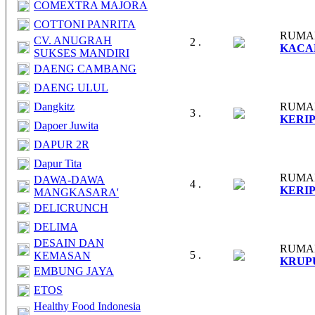
COMEXTRA MAJORA
COTTONI PANRITA
RUMA
CV. ANUGRAH
2 .
KACA
SUKSES MANDIRI
DAENG CAMBANG
DAENG ULUL
Dangkitz
RUMA
3 .
KERI
Dapoer Juwita
DAPUR 2R
Dapur Tita
RUMA
DAWA-DAWA
4 .
KERI
MANGKASARA'
DELICRUNCH
DELIMA
DESAIN DAN
RUMA
5 .
KEMASAN
KRUP
EMBUNG JAYA
ETOS
Healthy Food Indonesia