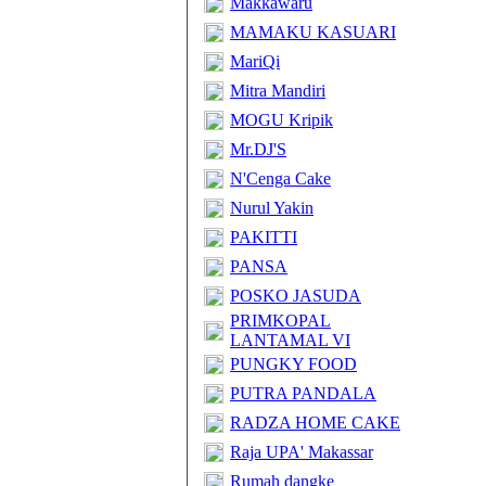
Makkawaru
MAMAKU KASUARI
MariQi
Mitra Mandiri
MOGU Kripik
Mr.DJ'S
N'Cenga Cake
Nurul Yakin
PAKITTI
PANSA
POSKO JASUDA
PRIMKOPAL
LANTAMAL VI
PUNGKY FOOD
PUTRA PANDALA
RADZA HOME CAKE
Raja UPA' Makassar
Rumah dangke