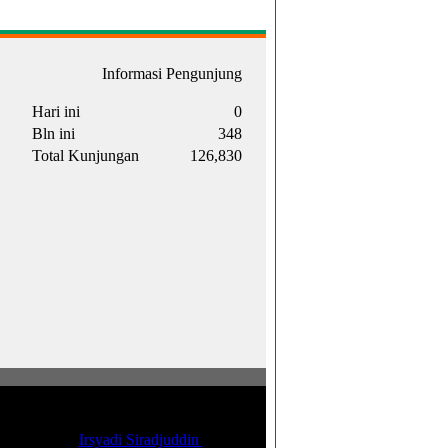
Informasi Pengunjung
Hari ini
0
Bln ini
348
Total Kunjungan
126,830
d 2017. Supported by Ford Foundation.
eveloped by
Irsyadi Siradjuddin
|
IDW