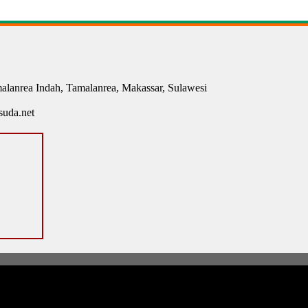
malanrea Indah, Tamalanrea, Makassar, Sulawesi
uda.net
munitas
All Rights Reserved. Create
D