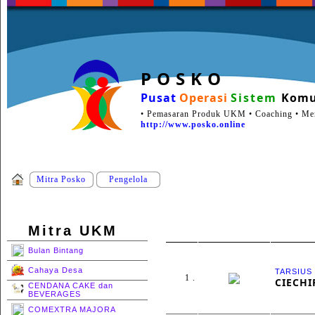
P O S K O
Pusat
Operasi
Sistem
Komu
• Pemasaran Produk UKM • Coaching • Ment
http://www.posko.online
Mitra Posko
Pengelola
Mitra UKM
Bulan Bintang
Cahaya Desa
TARSIUS
1 .
CIECHI
CENDANA CAKE dan
BEVERAGES
COMEXTRA MAJORA