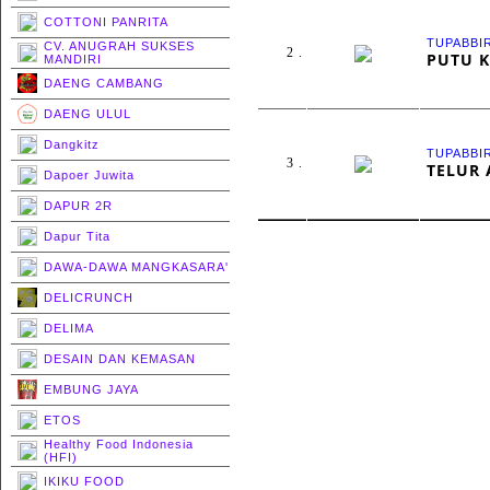
COTTONI PANRITA
TUPABBI
CV. ANUGRAH SUKSES
2 .
PUTU 
MANDIRI
DAENG CAMBANG
DAENG ULUL
Dangkitz
TUPABBI
3 .
TELUR 
Dapoer Juwita
DAPUR 2R
Dapur Tita
DAWA-DAWA MANGKASARA'
DELICRUNCH
DELIMA
DESAIN DAN KEMASAN
EMBUNG JAYA
ETOS
Healthy Food Indonesia
(HFI)
IKIKU FOOD