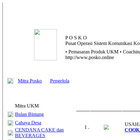
P O S K O
Pusat
Operasi
Sistem
Komunikasi
Kom
• Pemasaran Produk UKM • Coaching 
http://www.posko.online
Mitra Posko
Pengelola
Mitra UKM
Bulan Bintang
Cahaya Desa
USAH
1 .
CENDANA CAKE dan
COOK
BEVERAGES