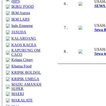
(HFI)
USAH
6 .
SEWA
IKIKU FOOD
IKM Aurora
IKM LARS
USAH
Indo Emmeng
7 .
Sewa R
JASUDA
KALAROANG
KAOS KACEA
USAH
KAPURUNG OM
8 .
Sewa t
CACO
Kelapa Crispy
Khansa Food
KRIPIK BOLDOL
KRIPIK UMEGA
MADU AMANAH
SUPER
MAEKI
MAKALATE