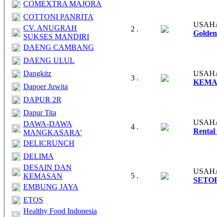
COMEXTRA MAJORA
COTTONI PANRITA
USAH
CV. ANUGRAH
2 .
Golden
SUKSES MANDIRI
DAENG CAMBANG
DAENG ULUL
Dangkitz
USAH
3 .
KEMA
Dapoer Juwita
DAPUR 2R
Dapur Tita
USAH
DAWA-DAWA
4 .
Rental
MANGKASARA'
DELICRUNCH
DELIMA
DESAIN DAN
USAH
5 .
KEMASAN
SETO
EMBUNG JAYA
ETOS
Healthy Food Indonesia