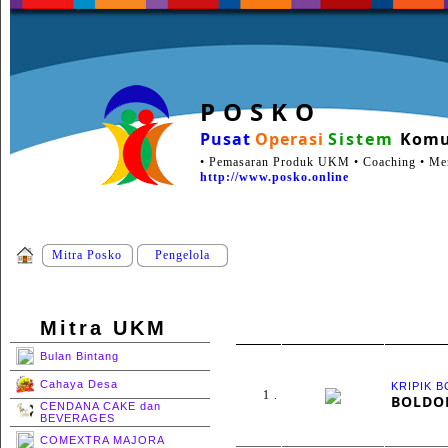
P O S K O
Pusat
Operasi
Sistem
Komu
• Pemasaran Produk UKM • Coaching • Ment
http://www.posko.online
Mitra Posko
Pengelola
Mitra UKM
Bulan Bintang
Cahaya Desa
KRIPIK 
1 .
BOLDO
CENDANA CAKE dan
BEVERAGES
COMEXTRA MAJORA