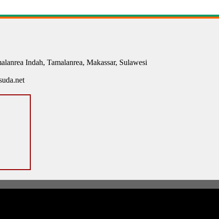
malanrea Indah, Tamalanrea, Makassar, Sulawesi
uda.net
munitas
All Rights Reserved. Create
D