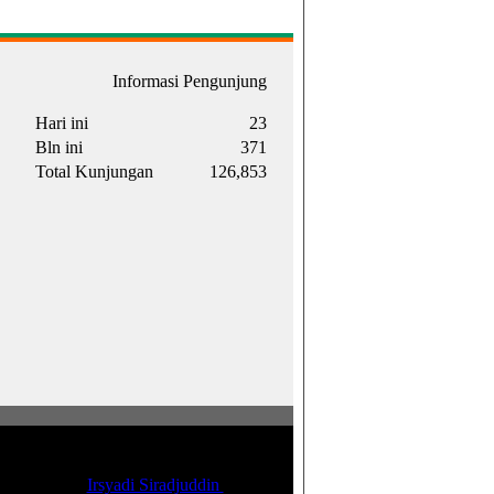
Informasi Pengunjung
Hari ini
23
Bln ini
371
Total Kunjungan
126,853
d 2017. Supported by Ford Foundation.
eveloped by
Irsyadi Siradjuddin
|
IDW