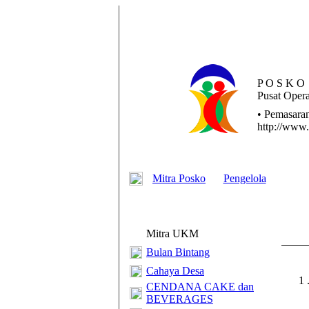
P O S K O
Pusat
Opera
• Pemasaran
http://www.
Mitra Posko
Pengelola
Mitra UKM
Bulan Bintang
Cahaya Desa
1 
CENDANA CAKE dan
BEVERAGES