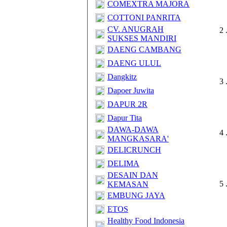
COMEXTRA MAJORA
COTTONI PANRITA
CV. ANUGRAH
2 
SUKSES MANDIRI
DAENG CAMBANG
DAENG ULUL
Dangkitz
3 
Dapoer Juwita
DAPUR 2R
Dapur Tita
DAWA-DAWA
4 
MANGKASARA'
DELICRUNCH
DELIMA
DESAIN DAN
5 
KEMASAN
EMBUNG JAYA
ETOS
Healthy Food Indonesia