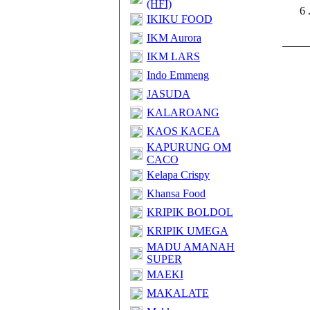
(HFI)
6 
IKIKU FOOD
IKM Aurora
IKM LARS
Indo Emmeng
JASUDA
KALAROANG
KAOS KACEA
KAPURUNG OM
CACO
Kelapa Crispy
Khansa Food
KRIPIK BOLDOL
KRIPIK UMEGA
MADU AMANAH
SUPER
MAEKI
MAKALATE