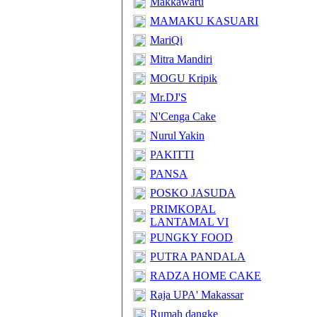
Makkawaru
MAMAKU KASUARI
MariQi
Mitra Mandiri
MOGU Kripik
Mr.DJ'S
N'Cenga Cake
Nurul Yakin
PAKITTI
PANSA
POSKO JASUDA
PRIMKOPAL
LANTAMAL VI
PUNGKY FOOD
PUTRA PANDALA
RADZA HOME CAKE
Raja UPA' Makassar
Rumah dangke