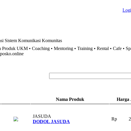
Log
si
Sistem
Komunikasi
Komunitas
 Produk UKM • Coaching • Mentoring • Training • Rental • Cafe • S
posko.online
Nama Produk
Harga 
JASUDA
.
Rp
2
DODOL JASUDA