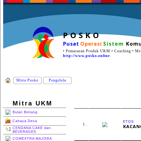
P O S K O
Pusat
Operasi
Sistem
Komu
• Pemasaran Produk UKM • Coaching • Ment
http://www.posko.online
Mitra Posko
Pengelola
Mitra UKM
Bulan Bintang
Cahaya Desa
ETOS
1 .
KACAN
CENDANA CAKE dan
BEVERAGES
COMEXTRA MAJORA